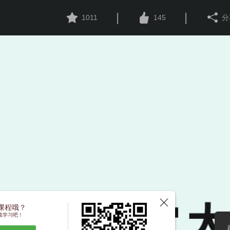
|
|
1011
145
分
课程哦？
续学习吧！